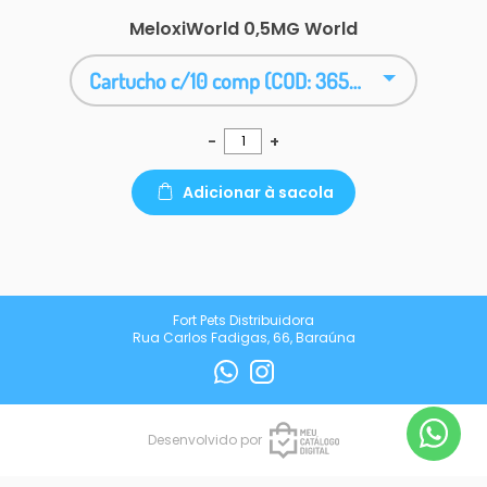
MeloxiWorld 0,5MG World
Cartucho c/10 comp (COD: 3650) - R$ 16,08
-
+
Adicionar à sacola
Fort Pets Distribuidora
Rua Carlos Fadigas, 66, Baraúna
Desenvolvido por