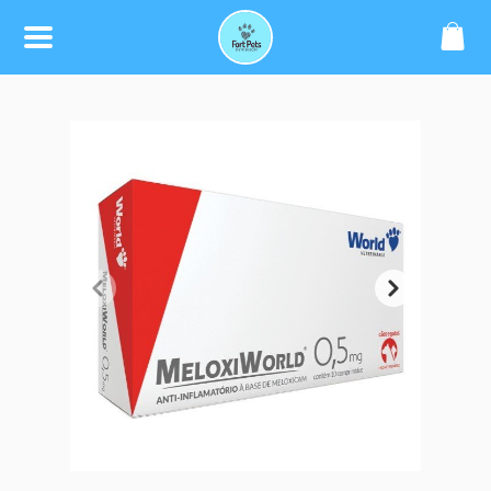
SOBRE
CONTATO
(75) 99979-6677
atacadoforpets@gmail.com
REDES SOCIAIS