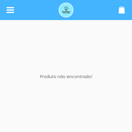
SOBRE
CONTATO
(75) 99979-6677
atacadoforpets@gmail.com
REDES SOCIAIS
Produto não encontrado!