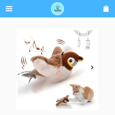
SOBRE
CONTATO
(75) 99979-6677
atacadoforpets@gmail.com
REDES SOCIAIS