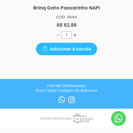
Brinq Gato Passarinho NAPI
COD: 3944
R$ 62,99
-
+
Adicionar à sacola
Fort Pets Distribuidora
Rua Carlos Fadigas, 66, Baraúna
Desenvolvido por